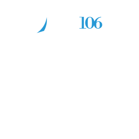
IT
•
EN