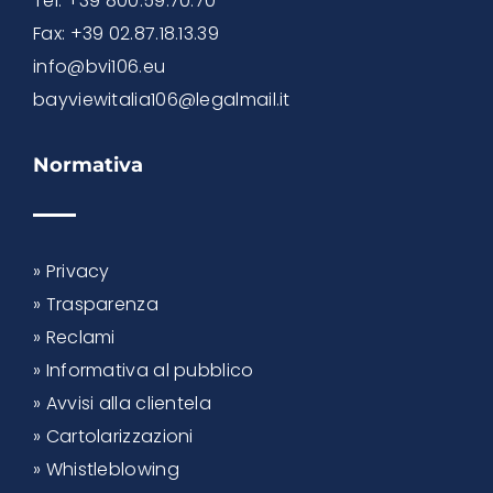
Tel: +39 800.59.70.70
Fax: +39 02.87.18.13.39
info@bvi106.eu
bayviewitalia106@legalmail.it
Normativa
»
Privacy
»
Trasparenza
»
Reclami
»
Informativa al pubblico
»
Avvisi alla clientela
»
Cartolarizzazioni
»
Whistleblowing